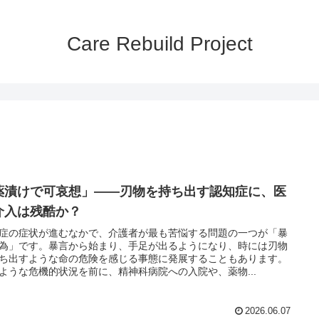
Care Rebuild Project
薬漬けで可哀想」——刃物を持ち出す認知症に、医
介入は残酷か？
症の症状が進むなかで、介護者が最も苦悩する問題の一つが「暴
為」です。暴言から始まり、手足が出るようになり、時には刃物
ち出すような命の危険を感じる事態に発展することもあります。
ような危機的状況を前に、精神科病院への入院や、薬物...
2026.06.07