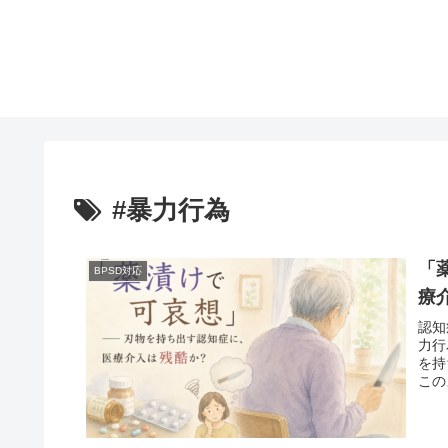
#暴力行為
「
BPSD対応
療
認知
力行
を持
この