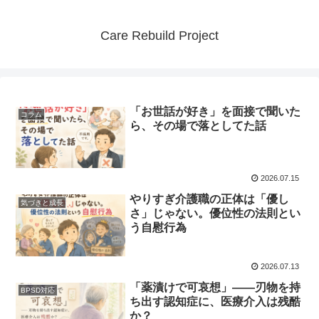
Care Rebuild Project
「お世話が好き」を面接で聞いた
コラム
ら、その場で落としてた話
2026.07.15
やりすぎ介護職の正体は「優し
気づきと成長
さ」じゃない。優位性の法則とい
う自慰行為
2026.07.13
「薬漬けで可哀想」——刃物を持
BPSD対応
ち出す認知症に、医療介入は残酷
か？