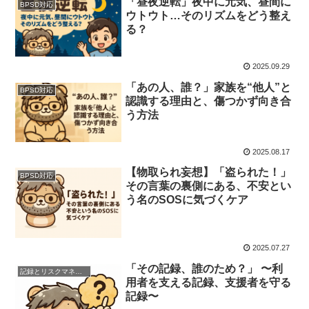
「昼夜逆転」夜中に元気、昼間に
BPSD対応
ウトウト…そのリズムをどう整え
る？
2025.09.29
「あの人、誰？」家族を“他人”と
BPSD対応
認識する理由と、傷つかず向き合
う方法
2025.08.17
【物取られ妄想】「盗られた！」
BPSD対応
その言葉の裏側にある、不安とい
う名のSOSに気づくケア
2025.07.27
「その記録、誰のため？」 〜利
記録とリスクマネジメント
用者を支える記録、支援者を守る
記録〜