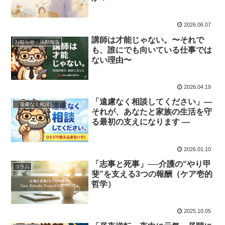
2026.06.07
講師は才能じゃない。〜それで
お知らせ・活動報告
も、誰にでも向いている仕事では
ない理由〜
2026.04.19
「遠慮なく相談してください」—
「遠慮なく相談してください」
それが、あなたと家族の生活を守
る最初の支えになります —
2026.01.10
「志事と死事」──介護の“やり甲
コラム
斐”を支える3つの報酬（ケア壱的
哲学）
2025.10.05