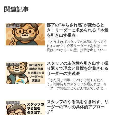
関連記事
部下の“やらされ感”が変わると
育成と指導
き：リーダーに求められる「本気
を引き出す視点」
「どうすればスタッフが本気になってく
れるのか？」介護リーダーであれば、一
度はぶつかるこの壁。指示は出してい
る。伝えている。なのに、現場はどこ
か“他人事”の空気。私もその空気感に悩ま
されていた一人です。でも、ある視点を
スタッフの主体性を引き出す！振
育成と指導
持つことで、スタッフが自...
り返りで理念と目標を定着させる
リーダーの実践法
「また同じ指示…いつまで続くんだろ
う」指示待ちのスタッフが増えれば、リ
ーダーの負担はどんどん増えていきま
す。 「自分で考えて動いてほしい」と思
っていても、育成の仕組みがなければ変
化は起きません。そんなとき、力を発揮
スタッフのやる気を引き出す、リ
育成と指導
するのが“振り返り”の仕組...
ーダーの“5つの具体的アプロー
チ”