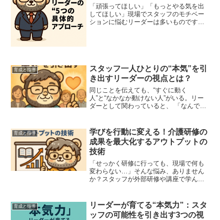
「頑張ってほしい」「もっとやる気を出
してほしい」現場でスタッフのモチベー
ションに悩むリーダーは多いものです。
でも、“頑張って”と言うだけでは気持ちは
動きません。リーダーがやるべきは、“気
持ちを引き出す関わり方”をすること。今
回は、介護・福祉...
スタッフ一人ひとりの“本気”を引
育成と指導
き出すリーダーの視点とは？
同じことを伝えても、“すぐに動く
人”と“なかなか動けない人”がいる。リー
ダーとして関わっていると、 「なんでこ
の人は本気にならないんだろう…？」と
悩むことがあります。でも、スタッフ全
員が“同じやる気スイッチ”を持っているわ
学びを行動に変える！介護研修の
育成と指導
けではありません。...
成果を最大化するアウトプットの
技術
「せっかく研修に行っても、現場で何も
変わらない…」そんな悩み、ありません
か？スタッフが外部研修や講座で学んで
も、それを現場に活かせなければ意味が
ありません。今回は、研修の学びを“結
果”に変えるために、 私が実践していた
リーダーが育てる“本気力”：スタ
育成と指導
「アウトプットの仕組み...
ッフの可能性を引き出す3つの視