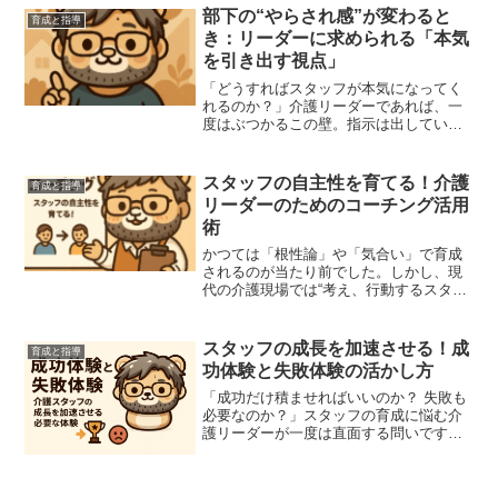
化は起きません。そんなとき、力を発揮
部下の“やらされ感”が変わると
育成と指導
するのが“振り返り”の仕組...
き：リーダーに求められる「本気
を引き出す視点」
「どうすればスタッフが本気になってく
れるのか？」介護リーダーであれば、一
度はぶつかるこの壁。指示は出してい
る。伝えている。なのに、現場はどこ
か“他人事”の空気。私もその空気感に悩ま
されていた一人です。でも、ある視点を
スタッフの自主性を育てる！介護
育成と指導
持つことで、スタッフが自...
リーダーのためのコーチング活用
術
かつては「根性論」や「気合い」で育成
されるのが当たり前でした。しかし、現
代の介護現場では“考え、行動するスタッ
フ”が求められています。そこで注目した
いのが「コーチング」。この記事では、
スタッフが自主的に動けるようになるた
スタッフの成長を加速させる！成
育成と指導
めに、 介護リーダー...
功体験と失敗体験の活かし方
「成功だけ積ませればいいのか？ 失敗も
必要なのか？」スタッフの育成に悩む介
護リーダーが一度は直面する問いです。
私自身、さまざまな現場で人を育ててき
た中で、たどり着いた答えがあります。
それは──✅ 成功体験は積ませるべき✅ 小