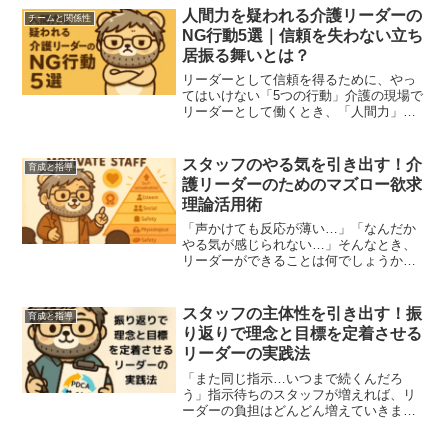
人間力を疑われる介護リーダーの
チームと関係性
NG行動5選｜信頼を失わない立ち
居振る舞いとは？
リーダーとして信頼を得るために、やっ
てはいけない「5つの行動」介護の現場で
リーダーとして働くとき、「人間力」＝
人としての信頼性や誠実さ は何よりも大
切な資質です。この記事では、私自身の
苦い経験をもとに、「リーダーとしてや
スタッフのやる気を引き出す！介
育成と指導
ってはいけない行動」...
護リーダーのためのマズロー欲求
理論活用術
「声かけても反応が薄い…」「なんだか
やる気が感じられない…」そんなとき、
リーダーができることは何でしょうか？
実は、“モチベーション”は偶然や感覚では
なく、 「人間の欲求」に基づいて仕組み
として高められるものです。今回は、介
スタッフの主体性を引き出す！振
育成と指導
護リーダーが現場で...
り返りで理念と目標を定着させる
リーダーの実践法
「また同じ指示…いつまで続くんだろ
う」指示待ちのスタッフが増えれば、リ
ーダーの負担はどんどん増えていきま
す。 「自分で考えて動いてほしい」と思
っていても、育成の仕組みがなければ変