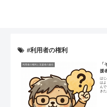
#利用者の権利
「
利用者の権利と支援者の責任
援
はじ
はよ
んで
きた