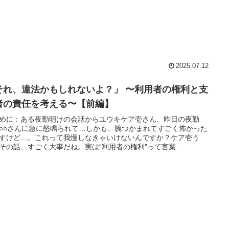
2025.07.12
それ、違法かもしれないよ？」 〜利用者の権利と支
者の責任を考える〜【前編】
めに：ある夜勤明けの会話からユウキケア壱さん、昨日の夜勤
○○さんに急に怒鳴られて…しかも、腕つかまれてすごく怖かった
すけど…。これって我慢しなきゃいけないんですか？ケア壱う
その話、すごく大事だね。実は“利用者の権利”って言葉...