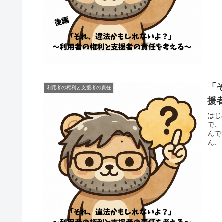
「
利用者の権利と支援者の責任
援
はじ
で、
んで
ん、