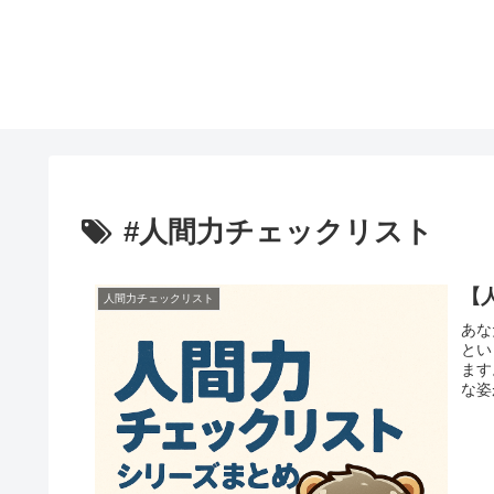
#人間力チェックリスト
【
人間力チェックリスト
あな
とい
ます
な姿