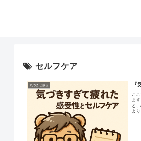
セルフケア
『
気づきと成長
ここ
ます
と、
より